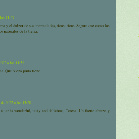
 las 11:47
na y el dulzor de sus mermeladas, ricas, ricas. Seguro que como las
s naturales de la tierra.
2022 a las 11:58
a, Que buena pinta tiene.
 de 2022 a las 13:20
 a jar is wonderful, tasty and delicious, Teresa. Un fuerte abrazo y