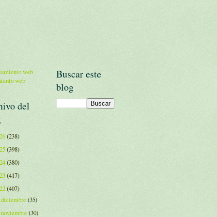
Buscar este
miento web
blog
hivo del
g
026
(238)
025
(398)
024
(380)
023
(417)
022
(407)
diciembre
(35)
►
noviembre
(30)
►