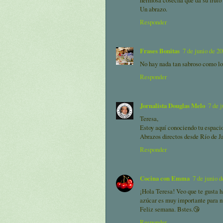
Un abrazo.
Responder
Frases Bonitas
7 de junio de 20
No hay nada tan sabroso como lo
Responder
Jornalista Douglas Melo
7 de j
Teresa,
Estoy aquí conociendo tu espaci
Abrazos directos desde Río de Ja
Responder
Cocina con Emma
7 de junio d
¡Hola Teresa! Veo que te gusta 
azúcar es muy importante para n
Feliz semana. Bstes.😘
Responder