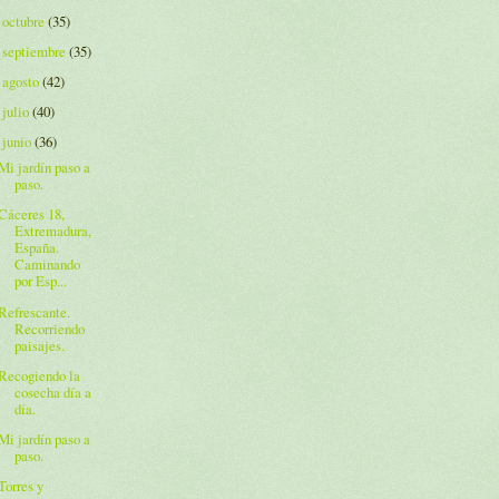
octubre
(35)
►
septiembre
(35)
►
agosto
(42)
►
julio
(40)
►
junio
(36)
▼
Mi jardín paso a
paso.
Cáceres 18,
Extremadura,
España.
Caminando
por Esp...
Refrescante.
Recorriendo
paisajes.
Recogiendo la
cosecha día a
día.
Mi jardín paso a
paso.
Torres y