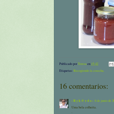
Publicado por
Teresa
en
15:42
Etiquetas:
Recogiendo la cosecha.
16 comentarios:
- R y k @ r d o -
6 de junio de 2
Uma bela colheita.
.