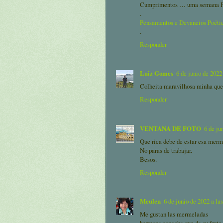
Cumprimentos … uma semana F
.
Pensamentos e Devaneios Poéti
.
Responder
Luiz Gomes
6 de junio de 2022
Colheita maravilhosa minha que
Responder
VENTANA DE FOTO
6 de ju
Que rica debe de estar esa merm
No paras de trabajar.
Besos.
Responder
Meulen
6 de junio de 2022 a la
Me gustan las mermeladas
hermosa cosecha que da su fruto