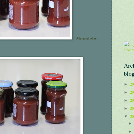
Mermeladas.
aloja
Arc
blo
2
►
2
►
2
►
2
►
2
▼