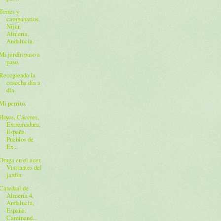
Torres y
campanarios.
Níjar,
Almería,
Andalucía.
Mi jardín paso a
paso.
Recogiendo la
cosecha día a
día.
Mi perrito.
Hoyos, Cáceres,
Extremadura,
España.
Pueblos de
Ex...
Oruga en el acer.
Visitantes del
jardín.
Catedral de
Almería 4,
Andalucía,
España.
Caminand...