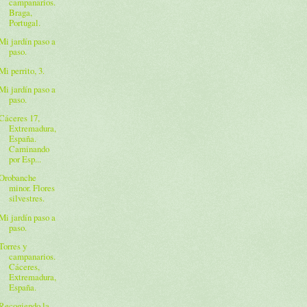
campanarios.
Braga,
Portugal.
Mi jardín paso a
paso.
Mi perrito, 3.
Mi jardín paso a
paso.
Cáceres 17,
Extremadura,
España.
Caminando
por Esp...
Orobanche
minor. Flores
silvestres.
Mi jardín paso a
paso.
Torres y
campanarios.
Cáceres,
Extremadura,
España.
Recogiendo la