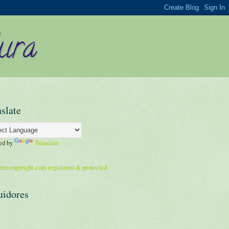
ura
slate
ed by
Translate
uidores