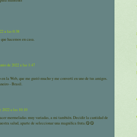
22 a las 0:38
 que hacemos en casa.
unio de 2022 a las 1:47
o en la Web, que me gustó mucho y me convertí en uno de tus amigos.
neiro - Brasil.
e 2022 a las 10:10
hacer mermeladas muy variadas, a mi también. Decidir la cantidad de
uestra salud, aparte de seleccionar una magnífica fruta.😋😋