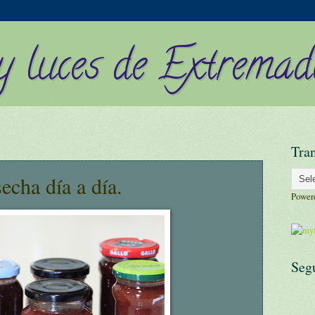
y luces de Extremad
Tran
echa día a día.
Power
Seg