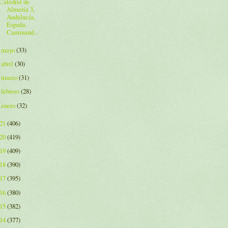
Catedral de
Almería 3,
Andalucía,
España.
Caminand...
mayo
(33)
►
abril
(30)
►
marzo
(31)
►
febrero
(28)
►
enero
(32)
►
021
(406)
020
(419)
019
(409)
018
(390)
017
(395)
016
(380)
015
(382)
014
(377)