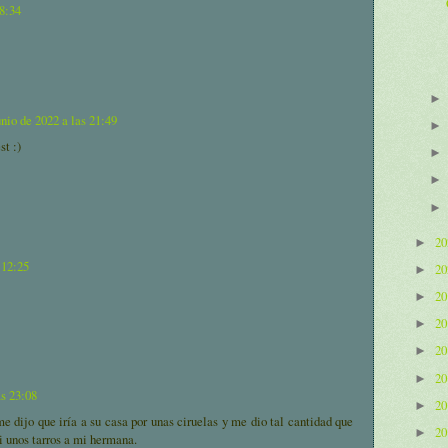
18:34
unio de 2022 a las 21:49
st :)
2
►
 12:25
2
►
2
►
2
►
2
►
2
►
as 23:08
2
►
 dijo que iría a su casa por unas ciruelas y me dio tal cantidad que
2
►
i unos tarros a mi hermana.