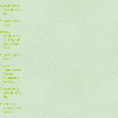
Recogiendo la
cosecha día a
día.
Mi jardín paso a
paso.
Torres y
campanarios.
Convento de
Santa Clara,
Các...
Mi jardín paso a
paso.
Cáceres 15,
Extremadura,
España.
Caminando
por Esp...
Recogiendo la
cosecha día a
día.
Mis nuevos
geranios. Mis
flores.