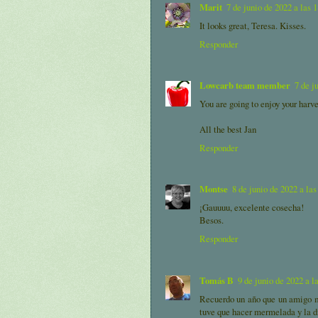
Marit
7 de junio de 2022 a las 
It looks great, Teresa. Kisses.
Responder
Lowcarb team member
7 de j
You are going to enjoy your harve
All the best Jan
Responder
Montse
8 de junio de 2022 a las
¡Gauuuu, excelente cosecha!
Besos.
Responder
Tomás B
9 de junio de 2022 a l
Recuerdo un año que un amigo me
tuve que hacer mermelada y la d