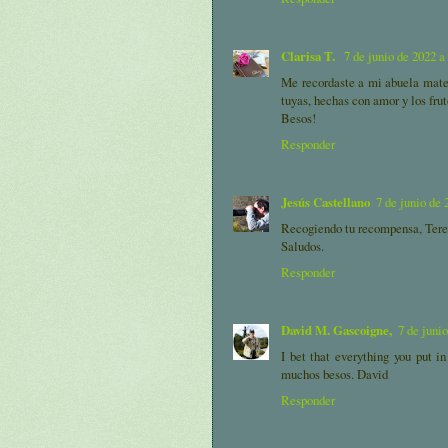
Clarisa T.
7 de junio de 2022 a
Me recordaste a mi abuela mater
tuyas, hechas con amor y los fruto
Besos!
Responder
Jesús Castellano
7 de junio de 
Recogiendo tu recompensa, Teres
Saludos.
Responder
David M. Gascoigne,
7 de junio
I bet that everything you put in
muchos besos. David
Responder