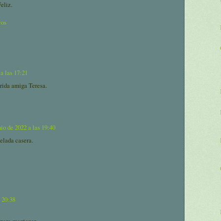
eliz.
cos
 a las 17:21
rida amiga Teresa.
nio de 2022 a las 19:40
elada casera.
s 20:38
 para mantener