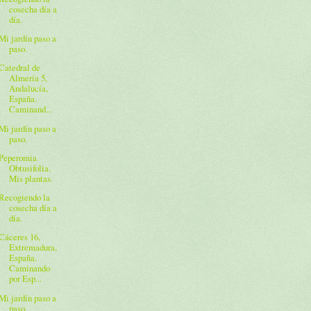
cosecha día a
día.
Mi jardín paso a
paso.
Catedral de
Almería 5,
Andalucía,
España.
Caminand...
Mi jardín paso a
paso.
Peperomia
Obtusifolia.
Mis plantas.
Recogiendo la
cosecha día a
día.
Cáceres 16,
Extremadura,
España.
Caminando
por Esp...
Mi jardín paso a
paso.